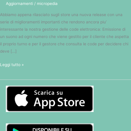
Aggiornamenti
/
micropedia
Abbiamo appena rilasciato sugli store una nuova release con una
serie di miglioramenti importanti che rendono ancora piu’
interessante la nostra gestione delle code elettronica: Emissione di
un suono ad ogni numero che viene gestito per il cliente che aspetta
il proprio turno e per il gestore che consulta le code per decidere chi
deve […]
Leggi tutto »