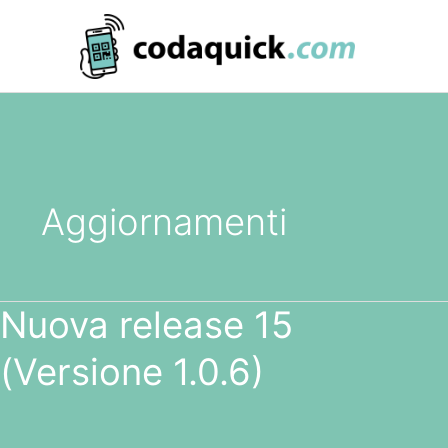
Vai
al
contenuto
Aggiornamenti
Nuova release 15
Nuova
release
(Versione 1.0.6)
15
(Versione
1.0.6)