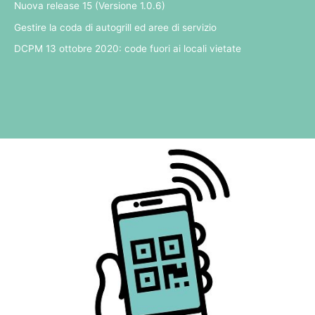
Nuova release 15 (Versione 1.0.6)
Gestire la coda di autogrill ed aree di servizio
DCPM 13 ottobre 2020: code fuori ai locali vietate